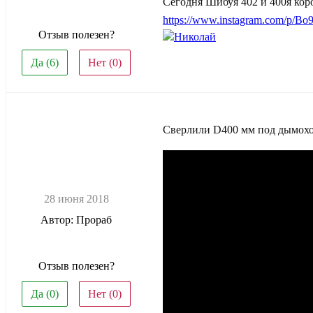
Сегодня Шибуя 402 и 400я коро
https://www.instagram.com/p/
Отзыв полезен?
Николай
Да (
6
)
Нет (
0
)
Сверлили D400 мм под дымохо
28 июня 2018
Автор: Прораб
Отзыв полезен?
Да (
0
)
Нет (
0
)