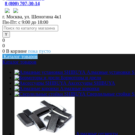
8 (800) 707-30-14
г. Москва, ул. Шеногина 4к1
Пн-Пт: с 9:00 до 18:00
0
0
0
В корзине
пока пусто
Каталог товаров
Каталог товаров
Алмазные установки
Бормоторы и дрели
Аксессуары SHIBUYA
Алмазные коронки
Сверлильные стойки
Алмазные сегменты