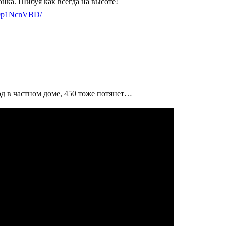
нка. Шибуя как всегда на высоте!
Bo9p1NcnVBD/
д в частном доме, 450 тоже потянет…