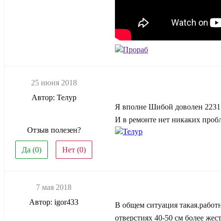
Прораб
25 июня 2018
Автор: Телур
Я вполне Шибой доволен 2231
И в ремонте нет никаких пробл
Отзыв полезен?
Телур
Да (
0
)
Нет (
0
)
7 мая 2018
Автор: igor433
В общем ситуация такая.работн
отверстиях 40-50 см более жес