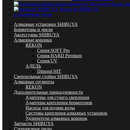
Дополнительные пр
Запчасти SHIBUYA
Стенорезные пилы
Алмазные установки SHIBUYA
Бормоторы и дрели
Аксессуары SHIBUYA
Алмазные коронки
REKON
Серия SOFT Pro
Серия HARD Premium
Серия UV
АДЕЛЬ
Dimond HIT
Сверлильные стойки SHIBUYA
Алмазные сегменты
REKON
Дополнительные принадлежности
Адаптеры для сухого сверления
Адаптеры крепления бормоторов
Насосы для подачи воды
Системы крепления алмазных установок
Удлинители алмазных коронок
Запчасти SHIBUYA
Стенорезные пилы