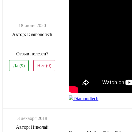
18 июня 2020
Автор: Diamondtech
Отзыв полезен?
Да (
9
)
Нет (
0
)
Diamondtech
3 декабря 2018
Автор: Николай