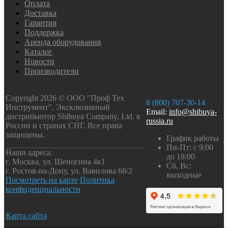
Оплата
Доставка
Гарантия
Поддержка
Аренда оборудования
Каталог
Новости
Производители
Copyright 2026 © ООО "Проф Тех
8 (800) 707-30-14
Инструмент". Эксклюзивный
Email:
info@shibuya-
дистрибьютор Shibuya Company, Ltd. в
russia.ru
России и странах СНГ. Все права
защищены.
График работы
Пн-Пт: с 9:00
Наши адреса:
до 18:00
г. Москва, ул. Шеногина 4к1
Сб, Вс:
г. Ростов-на-Дону, ул. Вавилова 68/2
выходные
Посмотреть на карте
Политика
конфиденциальности
Карта сайта