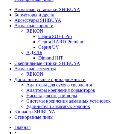
Алмазные установки SHIBUYA
Бормоторы и дрели
Аксессуары SHIBUYA
Алмазные коронки
REKON
Серия SOFT Pro
Серия HARD Premium
Серия UV
АДЕЛЬ
Dimond HIT
Сверлильные стойки SHIBUYA
Алмазные сегменты
REKON
Дополнительные принадлежности
Адаптеры для сухого сверления
Адаптеры крепления бормоторов
Насосы для подачи воды
Системы крепления алмазных установок
Удлинители алмазных коронок
Запчасти SHIBUYA
Стенорезные пилы
Главная
•