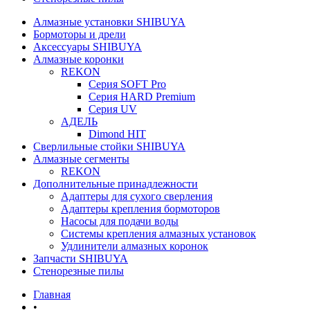
Алмазные установки SHIBUYA
Бормоторы и дрели
Аксессуары SHIBUYA
Алмазные коронки
REKON
Серия SOFT Pro
Серия HARD Premium
Серия UV
АДЕЛЬ
Dimond HIT
Сверлильные стойки SHIBUYA
Алмазные сегменты
REKON
Дополнительные принадлежности
Адаптеры для сухого сверления
Адаптеры крепления бормоторов
Насосы для подачи воды
Системы крепления алмазных установок
Удлинители алмазных коронок
Запчасти SHIBUYA
Стенорезные пилы
Главная
•