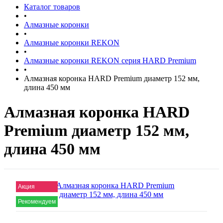
Каталог товаров
•
Алмазные коронки
•
Алмазные коронки REKON
•
Алмазные коронки REKON серия HARD Premium
•
Алмазная коронка HARD Premium диаметр 152 мм,
длина 450 мм
Алмазная коронка HARD
Premium диаметр 152 мм,
длина 450 мм
Акция
Акция
Акция
Акция
Акция
Акция
Акция
Акция
Акция
Рекомендуем
Рекомендуем
Рекомендуем
Рекомендуем
Рекомендуем
Рекомендуем
Рекомендуем
Рекомендуем
Рекомендуем