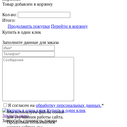
Товар добавлен в корзину
Кол-во:
Итого:
Продолжить покупки
Перейти в корзину
Купить в один клик
Заполните данные для заказа
Я согласен на
обработку персональных данных.
*
Купить в один клик
Мы используем файлы cookie
Закрыть окно
для улучшения работы сайта.
Запросить стоимость товара
Продолжая пользоваться