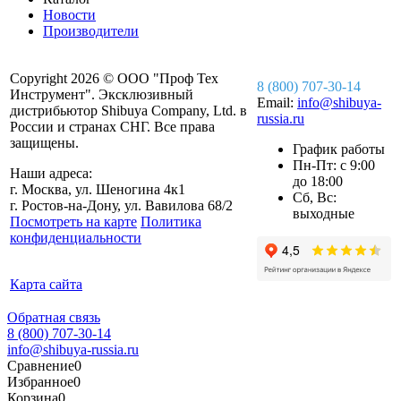
Новости
Производители
Copyright 2026 © ООО "Проф Тех
8 (800) 707-30-14
Инструмент". Эксклюзивный
Email:
info@shibuya-
дистрибьютор Shibuya Company, Ltd. в
russia.ru
России и странах СНГ. Все права
защищены.
График работы
Пн-Пт: с 9:00
Наши адреса:
до 18:00
г. Москва, ул. Шеногина 4к1
Сб, Вс:
г. Ростов-на-Дону, ул. Вавилова 68/2
выходные
Посмотреть на карте
Политика
конфиденциальности
Карта сайта
Обратная связь
8 (800) 707-30-14
info@shibuya-russia.ru
Сравнение
0
Избранное
0
Корзина
0