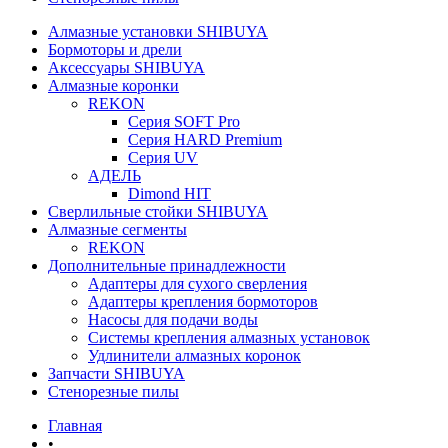
Алмазные установки SHIBUYA
Бормоторы и дрели
Аксессуары SHIBUYA
Алмазные коронки
REKON
Серия SOFT Pro
Серия HARD Premium
Серия UV
АДЕЛЬ
Dimond HIT
Сверлильные стойки SHIBUYA
Алмазные сегменты
REKON
Дополнительные принадлежности
Адаптеры для сухого сверления
Адаптеры крепления бормоторов
Насосы для подачи воды
Системы крепления алмазных установок
Удлинители алмазных коронок
Запчасти SHIBUYA
Стенорезные пилы
Главная
•